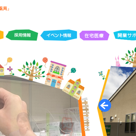
薬局」
タカダ薬局 高田店
千葉市緑区高田町1084-96
八千