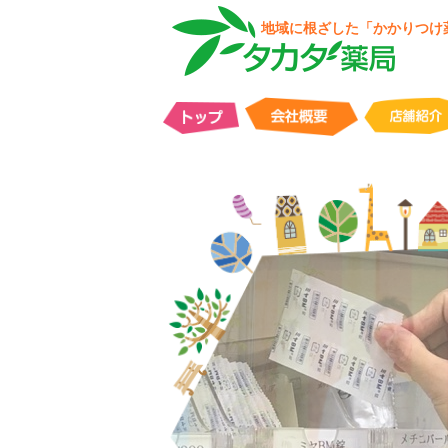
地域に根ざした「かかりつけ
タカダ薬局 ちはら台南店
市原市ちはら台南1-1-12