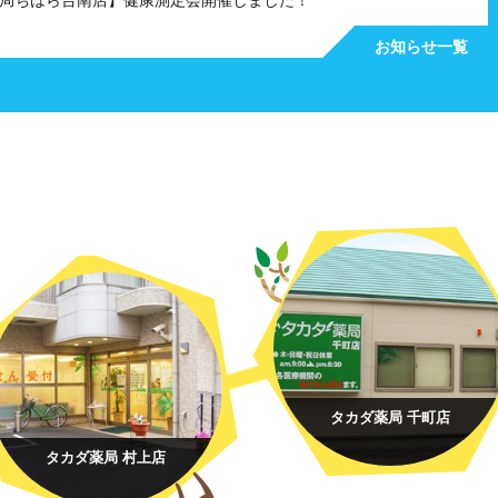
局ちはら台南店】健康測定会開催しました！
お知らせ一覧
タカダ薬局 千町店
タカダ薬局 村上店